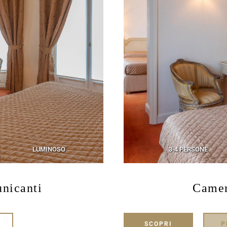
LUMINOSO
3-4 PERSONE
nicanti
Camer
SCOPRI
P