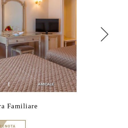
AMICALE
1-2 PER
a Familiare
RENOTA
SCOPRI