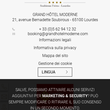
GRAND HÔTEL MODERNE
21, avenue Bernadette Soubirous
-
65100
Lourdes
+ 33 (0)5 62 94 12 32
booking@grandhotelmoderne.com
Informazioni legali
Informativa sulla privacy
Mappa del sito
Gestione dei cookie
LINGUA
SALVE, POSSIAMO ATTIVARE ALCUNI SERVIZI
AGGIUNTIVI PER
MARKETING & SECURITY
? PUÒ
SEMPRE MODIFICARE O RITIRARE IL SUO CONSENSO
IN UN SECONDO MOMENTO.